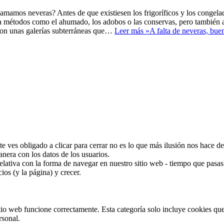
llamamos neveras? Antes de que existiesen los frigoríficos y los congel
a a métodos como el ahumado, los adobos o las conservas, pero también a
con unas galerías subterráneas que…
Leer más »
A falta de neveras, bue
 te ves obligado a clicar para cerrar no es lo que más ilusión nos hace
nera con los datos de los usuarios.
ativa con la forma de navegar en nuestro sitio web - tiempo que pasas 
os (y la página) y crecer.
tio web funcione correctamente. Esta categoría solo incluye cookies que
rsonal.