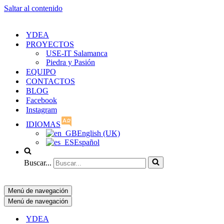
Saltar al contenido
YDEA
PROYECTOS
USE-IT Salamanca
Piedra y Pasión
EQUIPO
CONTACTOS
BLOG
Facebook
Instagram
IDIOMAS
English (UK)
Español
Buscar...
Menú de navegación
Menú de navegación
YDEA