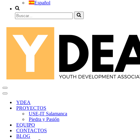
Español
Buscar...
Menú
de
Menú
navegación
de
YDEA
navegación
PROYECTOS
USE-IT Salamanca
Piedra y Pasión
EQUIPO
CONTACTOS
BLOG