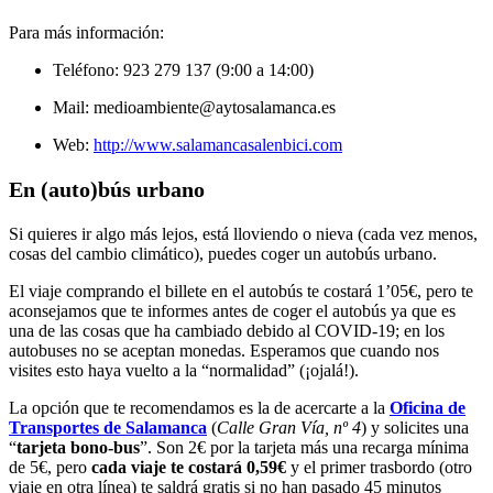
Para más información:
Teléfono: 923 279 137 (9:00 a 14:00)
Mail: medioambiente@aytosalamanca.es
Web:
http://www.salamancasalenbici.com
En (auto)bús urbano
Si quieres ir algo más lejos, está lloviendo o nieva (cada vez menos,
cosas del cambio climático), puedes coger un autobús urbano.
El viaje comprando el billete en el autobús te costará 1’05€, pero te
aconsejamos que te informes antes de coger el autobús ya que es
una de las cosas que ha cambiado debido al COVID-19; en los
autobuses no se aceptan monedas. Esperamos que cuando nos
visites esto haya vuelto a la “normalidad” (¡ojalá!).
La opción que te recomendamos es la de acercarte a la
Oficina de
Transportes de Salamanca
(
Calle Gran Vía, nº 4
) y solicites una
“
tarjeta bono-bus
”. Son 2€ por la tarjeta más una recarga mínima
de 5€, pero
cada viaje te costará 0,59€
y el primer trasbordo (otro
viaje en otra línea) te saldrá gratis si no han pasado 45 minutos