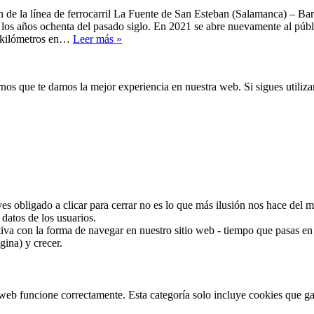
n de la línea de ferrocarril La Fuente de San Esteban (Salamanca) – Ba
n los años ochenta del pasado siglo. En 2021 se abre nuevamente al públ
Camino
os kilómetros en…
Leer más »
de
Hierro:
una
s que te damos la mejor experiencia en nuestra web. Si sigues utiliza
ruta
a
pie
por
las
vías
del
ferrocarril
 ves obligado a clicar para cerrar no es lo que más ilusión nos hace de
datos de los usuarios.
va con la forma de navegar en nuestro sitio web - tiempo que pasas en l
ina) y crecer.
web funcione correctamente. Esta categoría solo incluye cookies que gar