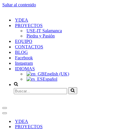
Saltar al contenido
YDEA
PROYECTOS
USE-IT Salamanca
Piedra y Pasión
EQUIPO
CONTACTOS
BLOG
Facebook
Instagram
IDIOMAS
English (UK)
Español
Buscar...
Menú
de
Menú
navegación
de
YDEA
navegación
PROYECTOS