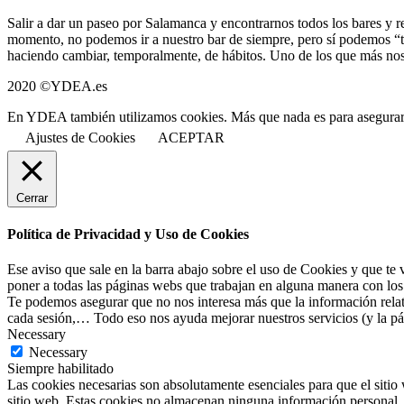
Salir a dar un paseo por Salamanca y encontrarnos todos los bares y r
momento, no podemos ir a nuestro bar de siempre, pero sí podemos “
haciendo cambiar, temporalmente, de hábitos. Uno de los que más nos
2020 ©YDEA.es
En YDEA también utilizamos cookies. Más que nada es para asegurarno
Ajustes de Cookies
ACEPTAR
Cerrar
Política de Privacidad y Uso de Cookies
Ese aviso que sale en la barra abajo sobre el uso de Cookies y que te
poner a todas las páginas webs que trabajan en alguna manera con los 
Te podemos asegurar que no nos interesa más que la información relati
cada sesión,… Todo eso nos ayuda mejorar nuestros servicios (y la pág
Necessary
Necessary
Siempre habilitado
Las cookies necesarias son absolutamente esenciales para que el sitio 
sitio web. Estas cookies no almacenan ninguna información personal.